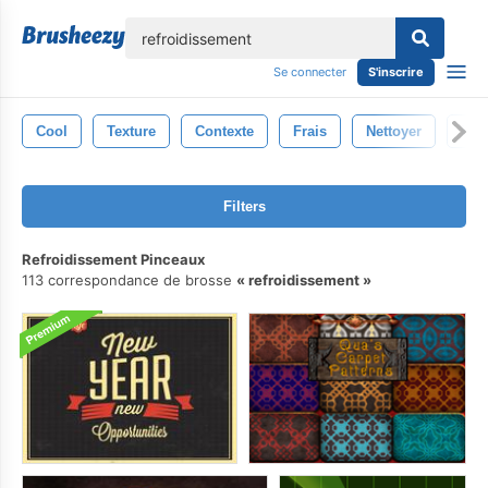
lose
Se connecter
S'inscrire
Cool
Texture
Contexte
Frais
Nettoyer
Hum
Filters
Refroidissement Pinceaux
113 correspondance de brosse
refroidissement