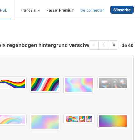
S'inscrire
PSD
Français
Passer Premium
Se connecter
e
regenbogen hintergrund verschwommen
de 40
1