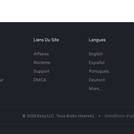
Liens Du Site
Langues
Affaires
English
Réclame
Español
Support
Português
ur
DMCA
Deutsch
More...
•
© 2026 Eezy LLC. Tous droits réservés
Conditions d'uti