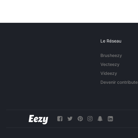
Le Réseau
Brusheezy
Vecteezy
Videezy
Devenir contribute