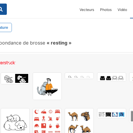
Vecteurs
Photos
Vidéo
ature
pondance de brosse
resting