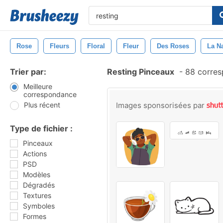
Rose
Fleurs
Floral
Fleur
Des Roses
La N
Trier par:
Resting Pinceaux
-
88 corres
Meilleure
correspondance
Plus récent
Images sponsorisées par
Type de fichier :
Pinceaux
Actions
PSD
Modèles
Dégradés
Textures
Symboles
Formes