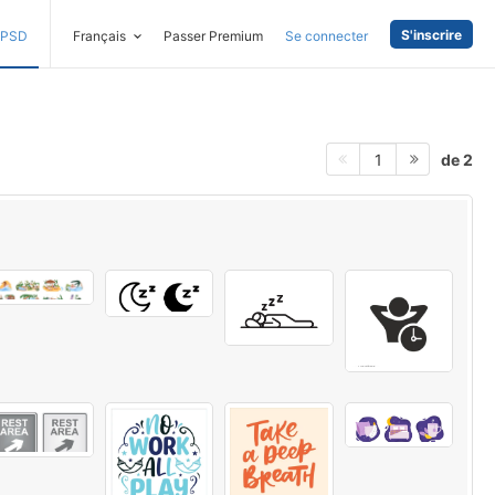
S'inscrire
PSD
Français
Passer Premium
Se connecter
de 2
1