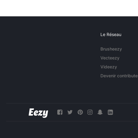
Le Réseau
Brusheezy
Vecteezy
Videezy
Devenir contribute