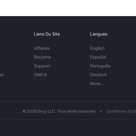
Liens Du Site
Langues
Affaires
English
Réclame
Español
Support
Português
ur
DMCA
Deutsch
More...
•
© 2026 Eezy LLC. Tous droits réservés
Conditions d'uti