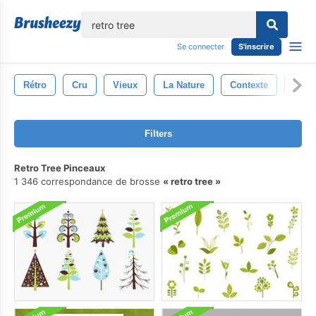
lose
Se connecter
S'inscrire
Rétro
Cru
Vieux
La Nature
Contexte
En T
Filters
Retro Tree Pinceaux
1 346 correspondance de brosse
retro tree