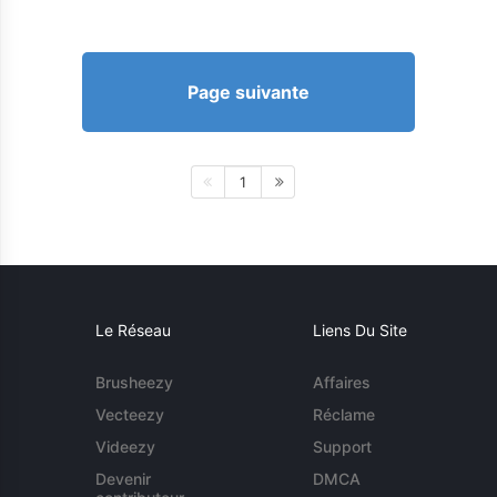
Page suivante
1
Le Réseau
Liens Du Site
Brusheezy
Affaires
Vecteezy
Réclame
Videezy
Support
Devenir
DMCA