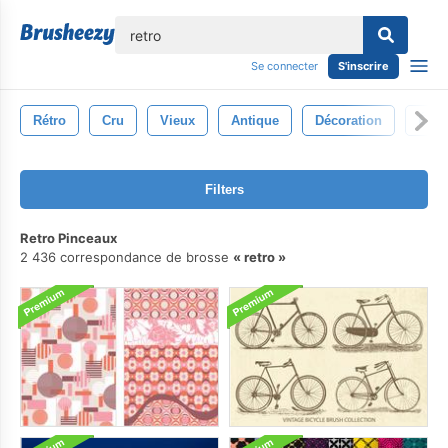
lose
Se connecter
S'inscrire
Rétro
Cru
Vieux
Antique
Décoration
Élég
Filters
Retro Pinceaux
2 436 correspondance de brosse
retro