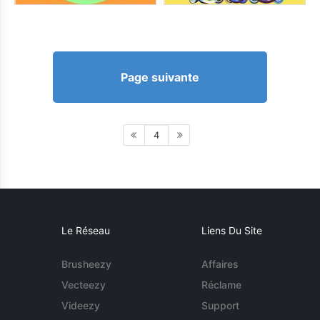
Page suivante
4
Le Réseau
Liens Du Site
Brusheezy
Affaires
Vecteezy
Réclame
Videezy
Support