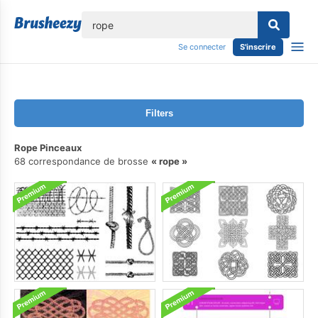
lose
Se connecter
S'inscrire
Filters
Rope Pinceaux
68 correspondance de brosse
rope