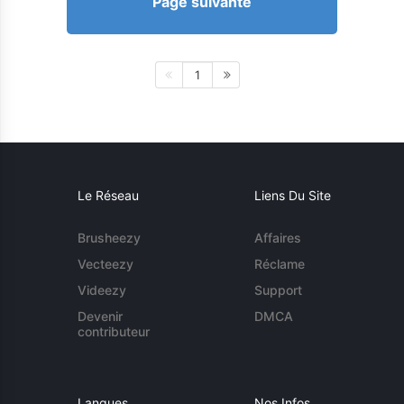
Page suivante
1
Le Réseau
Liens Du Site
Brusheezy
Affaires
Vecteezy
Réclame
Videezy
Support
Devenir
DMCA
contributeur
Langues
Nos Infos