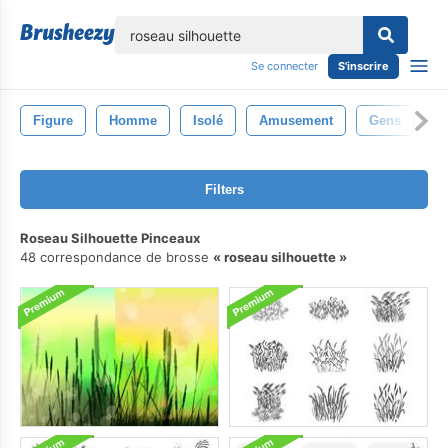
lose
Se connecter
S'inscrire
Figure
Homme
Isolé
Amusement
Gens
C
Filters
Roseau Silhouette Pinceaux
48 correspondance de brosse
roseau silhouette