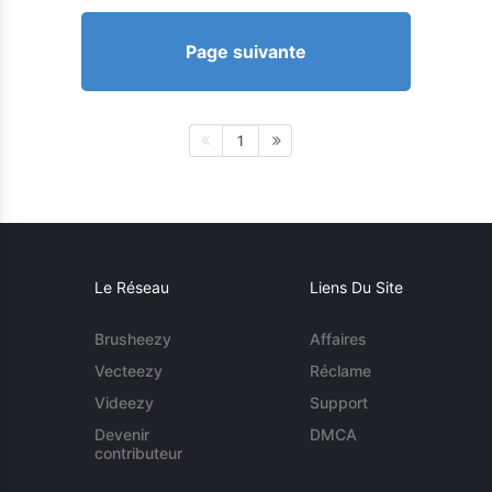
Page suivante
1
Le Réseau
Liens Du Site
Brusheezy
Affaires
Vecteezy
Réclame
Videezy
Support
Devenir
DMCA
contributeur