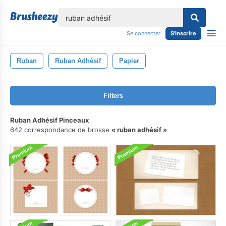
lose
Se connecter
S'inscrire
Ruban
Ruban Adhésif
Papier
Filters
Ruban Adhésif Pinceaux
642 correspondance de brosse
ruban adhésif