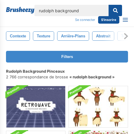
lose
Se connecter
S'inscrire
Contexte
Texture
Arrière-Plans
Abstrait
Toile 
Filters
Rudolph Background Pinceaux
2 766 correspondance de brosse
rudolph background