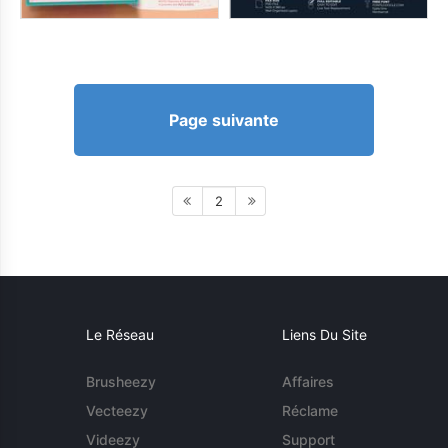
Page suivante
2
Le Réseau
Liens Du Site
Brusheezy
Affaires
Vecteezy
Réclame
Videezy
Support