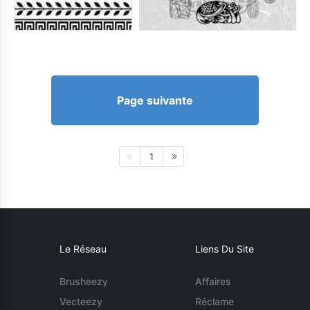
Page suivante
1
Le Réseau
Liens Du Site
Brusheezy
Affaires
Vecteezy
Réclame