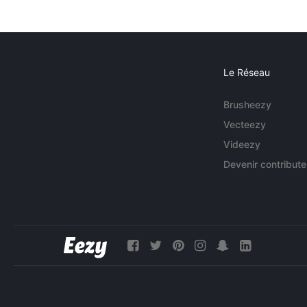
Le Réseau
Brusheezy
Vecteezy
Videezy
Devenir contribute