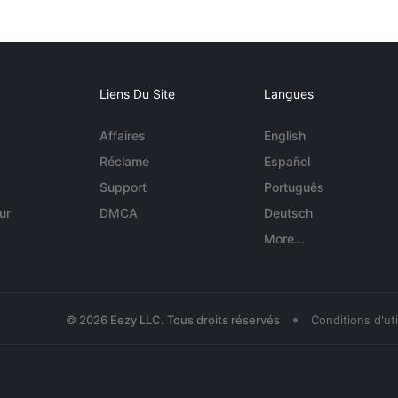
Liens Du Site
Langues
Affaires
English
Réclame
Español
Support
Português
ur
DMCA
Deutsch
More...
•
© 2026 Eezy LLC. Tous droits réservés
Conditions d'uti