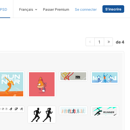
S'inscrire
PSD
Français
Passer Premium
Se connecter
de 4
1