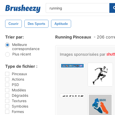
Courir
Des Sports
Aptitude
Trier par:
Running Pinceaux
-
206 corr
Meilleure
correspondance
Plus récent
Images sponsorisées par
Type de fichier :
Pinceaux
Actions
PSD
Modèles
Dégradés
Textures
Symboles
Formes