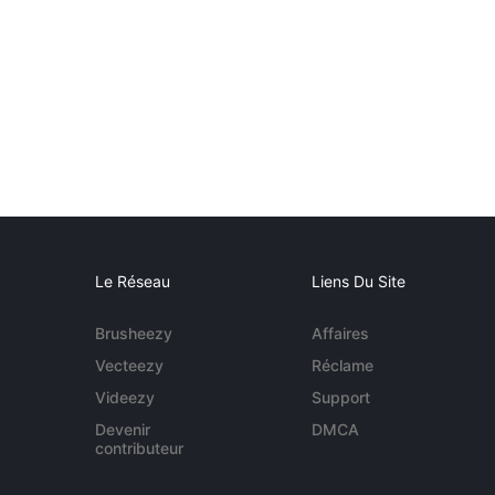
Le Réseau
Liens Du Site
Brusheezy
Affaires
Vecteezy
Réclame
Videezy
Support
Devenir
DMCA
contributeur