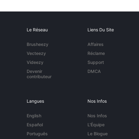
Le Réseau
Liens Du Site
Brusheezy
Affaires
Vecteezy
Réclame
Videezy
Support
Devenir
DMCA
contributeur
Langues
Nos Infos
English
Nos Infos
Español
L'Équipe
Português
Le Blogue