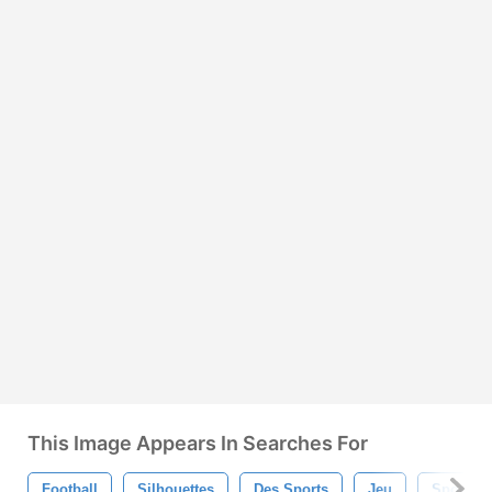
This Image Appears In Searches For
Football
Silhouettes
Des Sports
Jeu
Sport