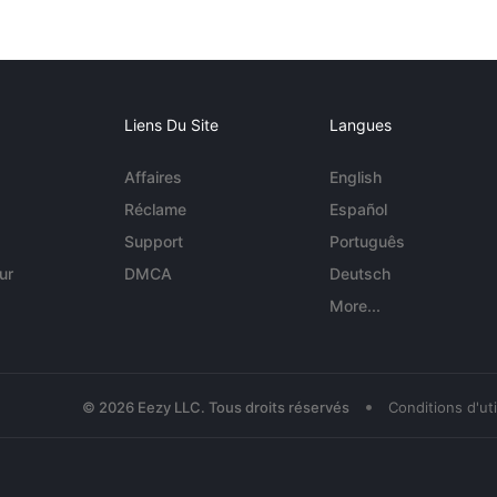
Liens Du Site
Langues
Affaires
English
Réclame
Español
Support
Português
ur
DMCA
Deutsch
More...
•
© 2026 Eezy LLC. Tous droits réservés
Conditions d'uti