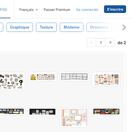
S'inscrire
PSD
Français
Passer Premium
Se connecter
Graphique
Texture
Moderne
Ornement
Papier
de 2
1