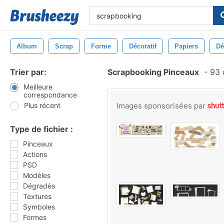
Album
Scrap
Forme
Décoratif
Papiers
Dé
Trier par:
Scrapbooking Pinceaux
-
93 
Meilleure
correspondance
Plus récent
Images sponsorisées par
Type de fichier :
Pinceaux
Actions
PSD
Modèles
Dégradés
Textures
Symboles
Formes