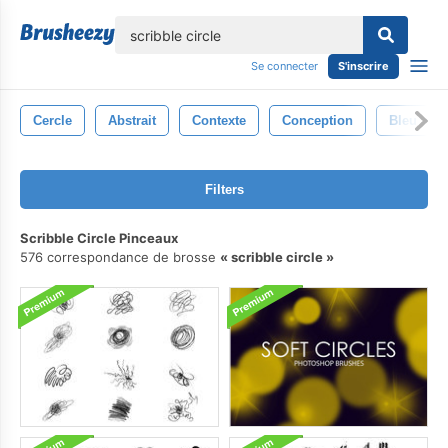
lose
Se connecter
S'inscrire
Cercle
Abstrait
Contexte
Conception
Bleu
Filters
Scribble Circle Pinceaux
576 correspondance de brosse
scribble circle