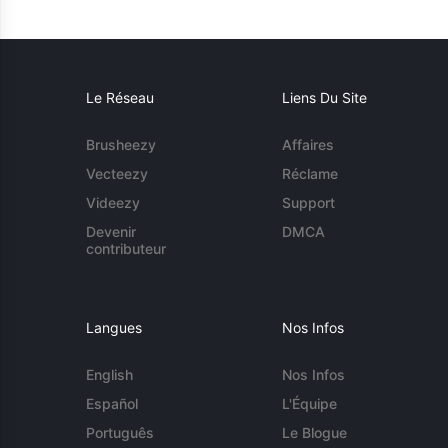
Le Réseau
Liens Du Site
Brusheezy
Affaires
Vecteezy
Réclame
Videezy
Support
Devenir
DMCA
contributeur
Langues
Nos Infos
English
Nos Infos
Español
L'Équipe
Português
Le Blogue