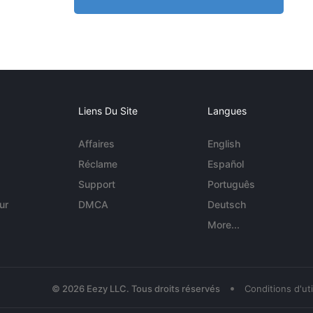
Liens Du Site
Langues
Affaires
English
Réclame
Español
Support
Português
ur
DMCA
Deutsch
More...
•
© 2026 Eezy LLC. Tous droits réservés
Conditions d'uti