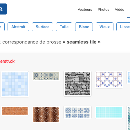
Vecteurs
Photos
Vidéo
e
Abstrait
Surface
Tuile
Blanc
Vieux
Lisse
 correspondance de brosse
seamless tile