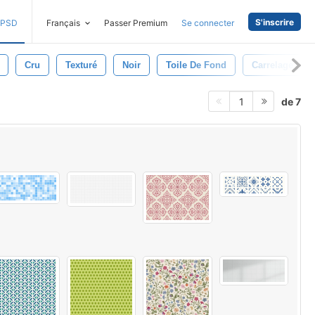
S'inscrire
PSD
Français
Passer Premium
Se connecter
Cru
Texturé
Noir
Toile De Fond
Carrelage
de 7
1