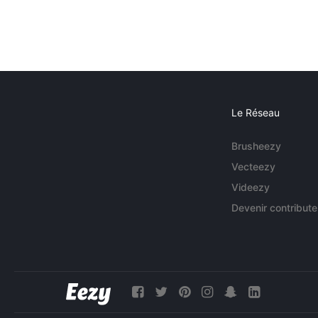
Le Réseau
Brusheezy
Vecteezy
Videezy
Devenir contribute