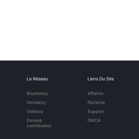
Le Réseau
Liens Du Site
Brusheezy
Affaires
Vecteezy
Réclame
Videezy
Support
Devenir
DMCA
contributeur