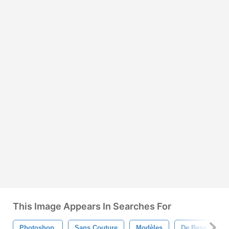
This Image Appears In Searches For
Photoshop.
Sans Couture
Modèles
De Base
C