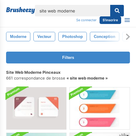
lose
Se connecter
S'inscrire
Moderne
Vecteur
Photoshop
Conception
Isolé
Filters
Site Web Moderne Pinceaux
661 correspondance de brosse
site web moderne