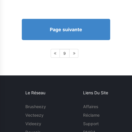
Page suivante
9
Le Réseau
Liens Du Site
Brusheezy
Affaires
Vecteezy
Réclame
Videezy
Support