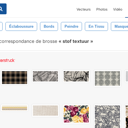
Vecteurs
Photos
Vidéo
Éclaboussure
Bords
Peindre
En Tissu
Masque
correspondance de brosse
stof textuur