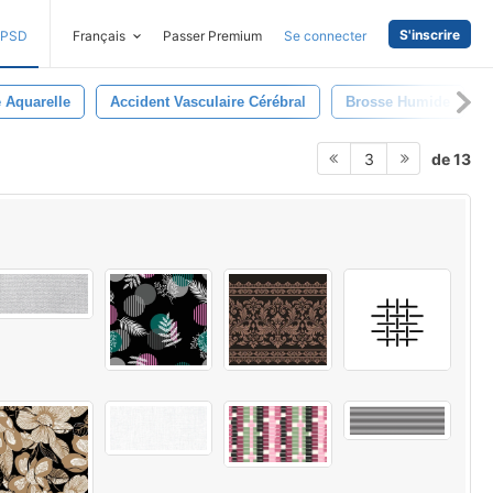
S'inscrire
PSD
Français
Passer Premium
Se connecter
 Aquarelle
Accident Vasculaire Cérébral
Brosse Humide
de 13
3