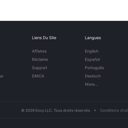
Liens Du Site
Langues
Affaires
English
Réclame
Español
Support
Português
ur
DMCA
Deutsch
More...
•
© 2026 Eezy LLC. Tous droits réservés
Conditions d'uti