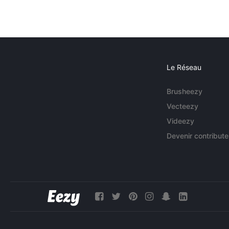
Le Réseau
Brusheezy
Vecteezy
Videezy
Devenir contribute