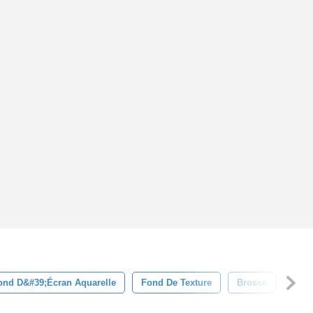
ond D&#39;écran Aquarelle
Fond De Texture
Brosse
Cont