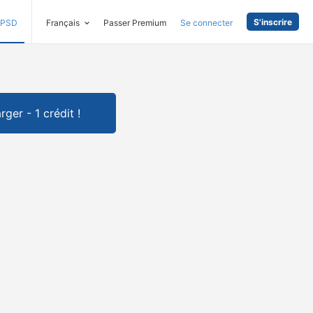
S'inscrire
PSD
Français
Passer Premium
Se connecter
rger - 1 crédit !