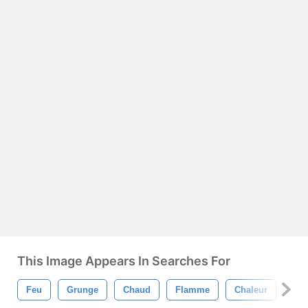
This Image Appears In Searches For
Feu
Grunge
Chaud
Flamme
Chaleur
Brû