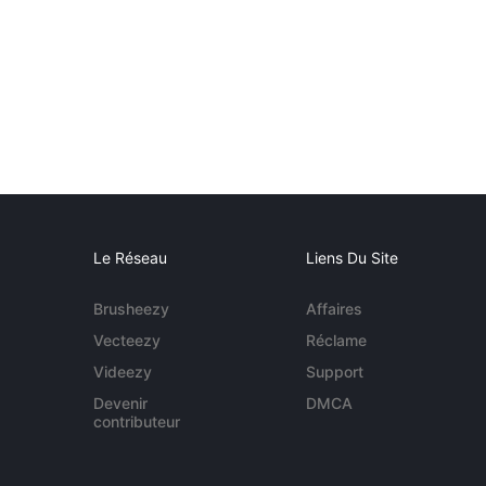
Le Réseau
Liens Du Site
Brusheezy
Affaires
Vecteezy
Réclame
Videezy
Support
Devenir
DMCA
contributeur