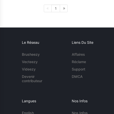
1
Le Réseau
Liens Du Site
Brusheezy
Affaires
Vecteezy
Réclame
Videezy
Support
Devenir
DMCA
contributeur
Langues
Nos Infos
English
Nos Infos