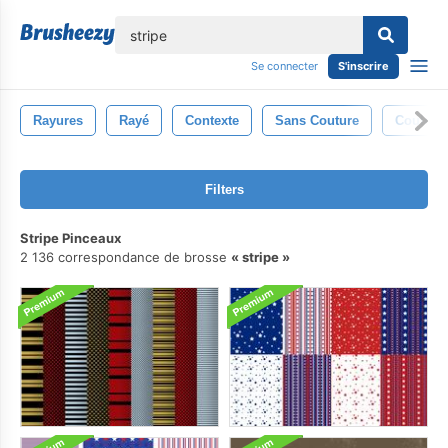
lose
Se connecter
S'inscrire
Rayures
Rayé
Contexte
Sans Couture
Couleur
Filters
Stripe Pinceaux
2 136 correspondance de brosse
stripe