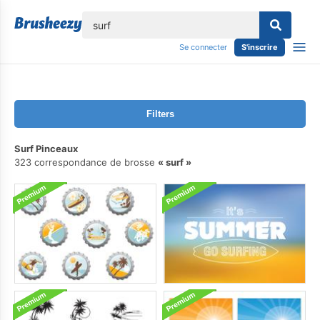
lose
Se connecter
S'inscrire
Filters
Surf Pinceaux
323 correspondance de brosse
surf