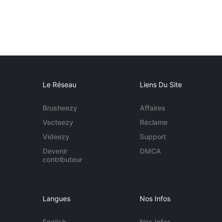
Le Réseau
Liens Du Site
Brusheezy
Affaires
Vecteezy
Réclame
Videezy
Support
Devenir
DMCA
contributeur
Langues
Nos Infos
English
Nos Infos