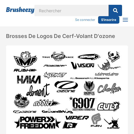
Se connecter
S'inscrire
Brosses De Logos De Cerf-Volant D'ozone