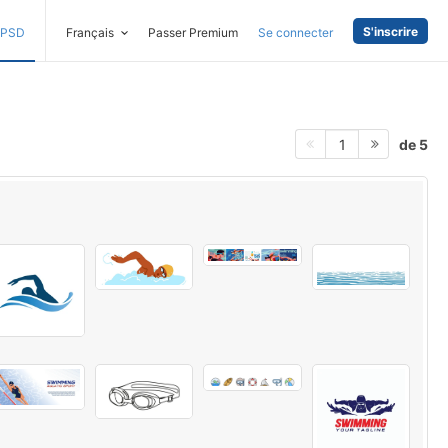
S'inscrire
PSD
Français
Passer Premium
Se connecter
de 5
1