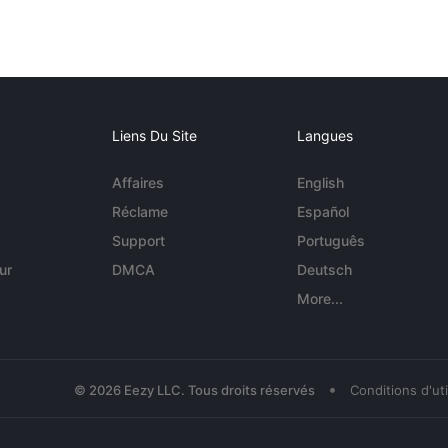
Liens Du Site
Langues
Affaires
English
Réclame
Español
Support
Português
ur
DMCA
Deutsch
More...
•
© 2026 Eezy LLC. Tous droits réservés
Conditions d'uti