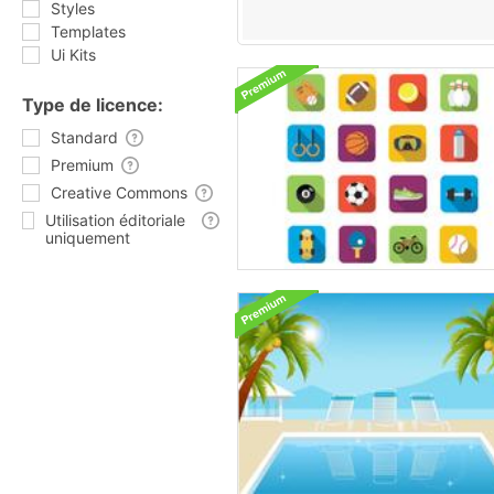
Styles
Templates
Ui Kits
Type de licence:
Standard
Premium
Creative Commons
Utilisation éditoriale
uniquement