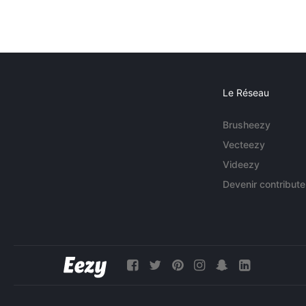
Le Réseau
Brusheezy
Vecteezy
Videezy
Devenir contribute