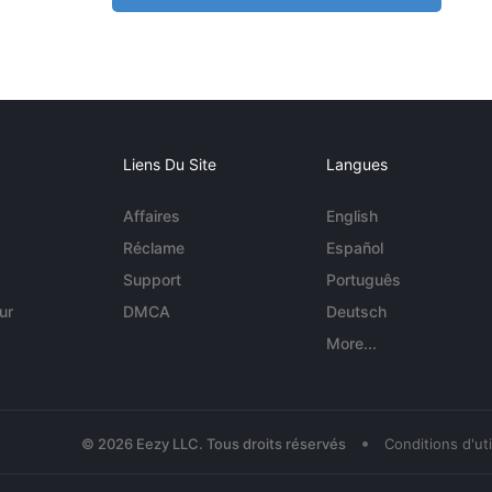
Liens Du Site
Langues
Affaires
English
Réclame
Español
Support
Português
ur
DMCA
Deutsch
More...
•
© 2026 Eezy LLC. Tous droits réservés
Conditions d'uti