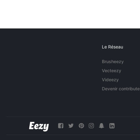
Le Réseau
Brusheezy
Vecteezy
Videezy
Devenir contribute