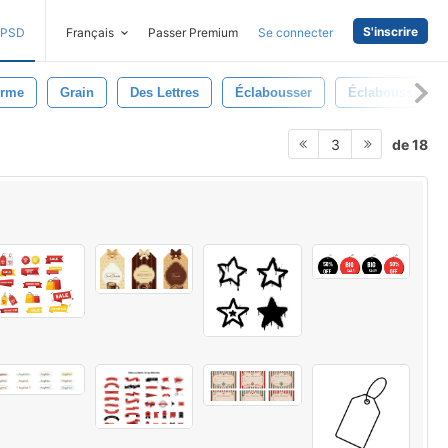
S'inscrire
PSD
Français
Passer Premium
Se connecter
rme
Grain
Des Lettres
Éclabousser
Éclaboussure
de 18
3