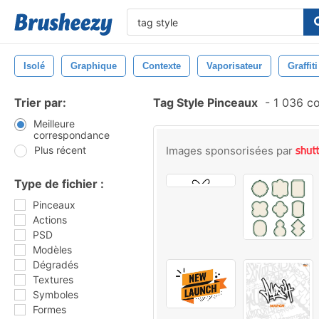
Isolé
Graphique
Contexte
Vaporisateur
Graffiti
Trier par:
Tag Style Pinceaux
-
1 036 c
Meilleure
correspondance
Plus récent
Images sponsorisées par
Type de fichier :
Pinceaux
Actions
PSD
Modèles
Dégradés
Textures
Symboles
Formes