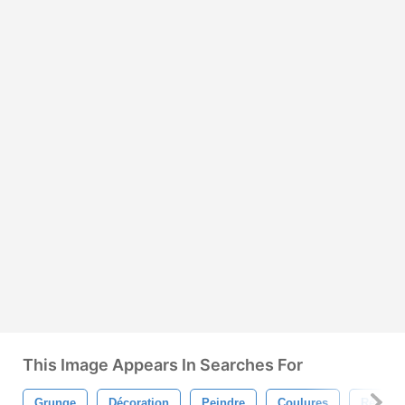
This Image Appears In Searches For
Grunge
Décoration
Peindre
Coulures
Répand