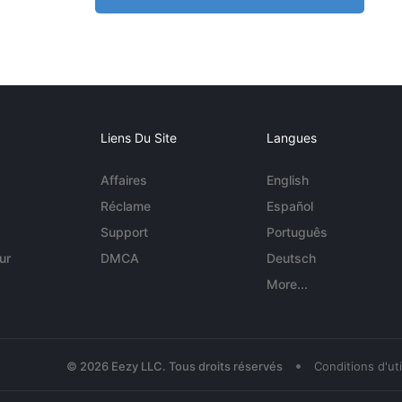
Liens Du Site
Langues
Affaires
English
Réclame
Español
Support
Português
ur
DMCA
Deutsch
More...
•
© 2026 Eezy LLC. Tous droits réservés
Conditions d'uti