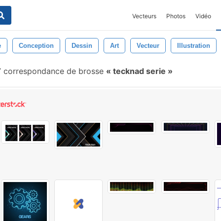
Vecteurs
Photos
Vidéo
e
Conception
Dessin
Art
Vecteur
Illustration
 correspondance de brosse
tecknad serie