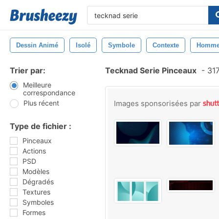
Dessin Animé
Isolé
Symbole
Contexte
Homm
Trier par:
Tecknad Serie Pinceaux
-
317
Meilleure
correspondance
Plus récent
Images sponsorisées par
Type de fichier :
Pinceaux
Actions
PSD
Modèles
Dégradés
Textures
Symboles
Formes