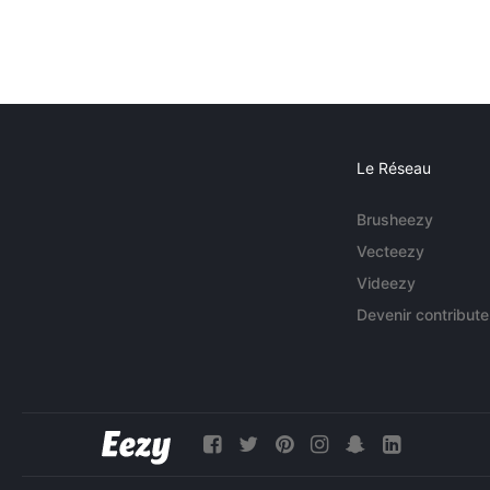
Le Réseau
Brusheezy
Vecteezy
Videezy
Devenir contribute