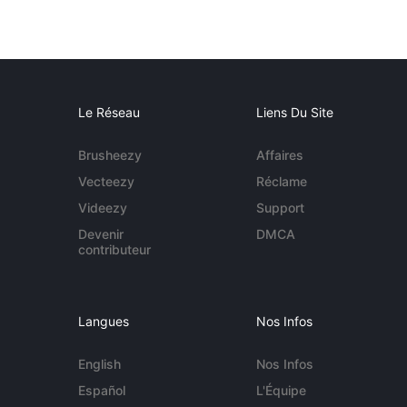
Le Réseau
Liens Du Site
Brusheezy
Affaires
Vecteezy
Réclame
Videezy
Support
Devenir
DMCA
contributeur
Langues
Nos Infos
English
Nos Infos
Español
L'Équipe