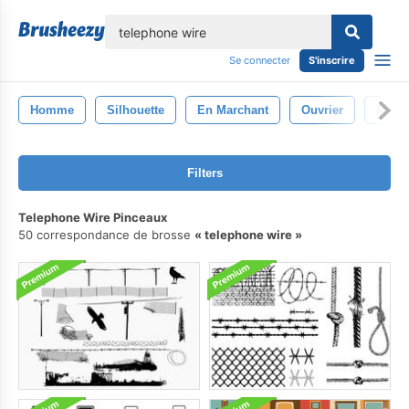
lose
Se connecter
S'inscrire
Homme
Silhouette
En Marchant
Ouvrier
Mallet
Filters
Telephone Wire Pinceaux
50 correspondance de brosse
telephone wire