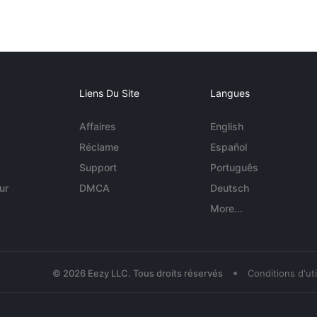
Liens Du Site
Langues
Affaires
English
Réclame
Español
Support
Português
ur
DMCA
Deutsch
More...
•
© 2026 Eezy LLC. Tous droits réservés
Conditions d'uti