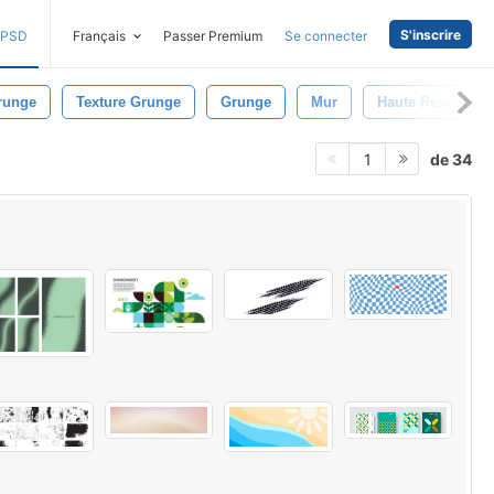
S'inscrire
PSD
Français
Passer Premium
Se connecter
runge
Texture Grunge
Grunge
Mur
Haute Résolution
de 34
1