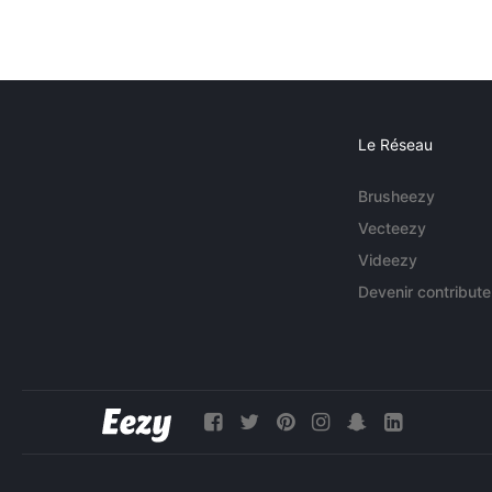
Le Réseau
Brusheezy
Vecteezy
Videezy
Devenir contribute