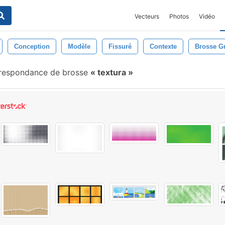
Vecteurs
Photos
Vidéo
Conception
Modèle
Fissuré
Contexte
Brosse G
respondance de brosse
textura