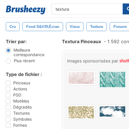
Cru
Fond D&#39;écran
Vieux
Texture
Fissure
Trier par:
Textura Pinceaux
-
1 592 cor
Meilleure
correspondance
Plus récent
Images sponsorisées par
Type de fichier :
Pinceaux
Actions
PSD
Modèles
Dégradés
Textures
Symboles
Formes