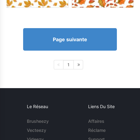
Page suivante
1
Le Réseau
Liens Du Site
Brusheezy
Affaires
Vecteezy
Réclame
Videezy
Support