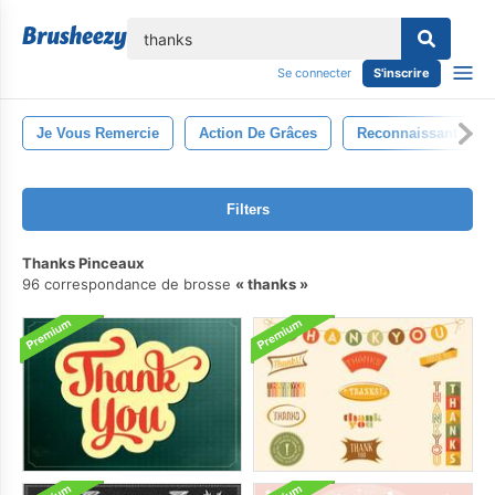
lose
Se connecter
S'inscrire
Je Vous Remercie
Action De Grâces
Reconnaissant
Filters
Thanks Pinceaux
96 correspondance de brosse
thanks