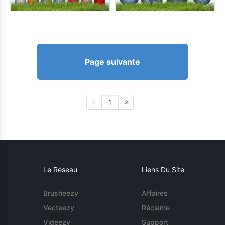
Page suivante
1
Le Réseau
Liens Du Site
Brusheezy
Affaires
Vecteezy
Réclame
Videezy
Support