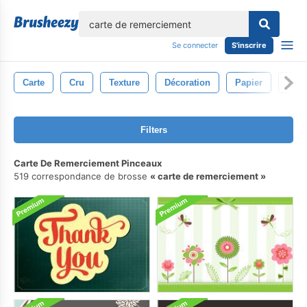
lose
Se connecter
S'inscrire
Carte
Cru
Texture
Décoration
Papier
Rétr
Filters
Carte De Remerciement Pinceaux
519 correspondance de brosse
carte de remerciement