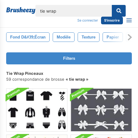
lose
Se connecter
S'inscrire
Fond D&#39;écran
Modèle
Texture
Papier
Emb
Filters
Tie Wrap Pinceaux
59 correspondance de brosse
tie wrap