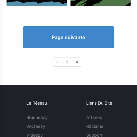
Page suivante
1
Le Réseau
Liens Du Site
Brusheezy
Affaires
Vecteezy
Réclame
Videezy
Support