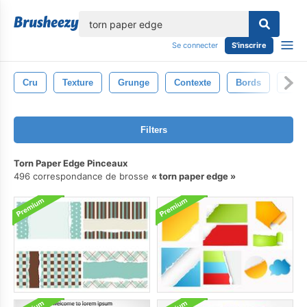
lose
Se connecter
S'inscrire
Cru
Texture
Grunge
Contexte
Bords
End
Filters
Torn Paper Edge Pinceaux
496 correspondance de brosse
torn paper edge