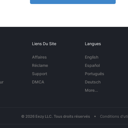
Liens Du Site
Langues
Affaires
English
Réclame
Español
Support
Português
ur
DMCA
Deutsch
More...
•
© 2026 Eezy LLC. Tous droits réservés
Conditions d'uti