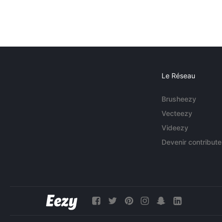
Le Réseau
Brusheezy
Vecteezy
Videezy
Devenir contribute