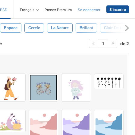
S'inscrire
PSD
Français
Passer Premium
Se connecter
Espace
Cercle
La Nature
Brillant
Clair De Lune
de 2
1