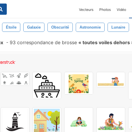
Vecteurs
Photos
Vidéo
Étoile
Galaxie
Obscurité
Astronomie
Lunaire
ux
-
93 correspondance de brosse
toutes voiles dehors