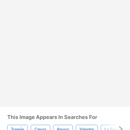
This Image Appears In Searches For
Tramée
Cœurs
Amour
Valentin
La Saint-Valen