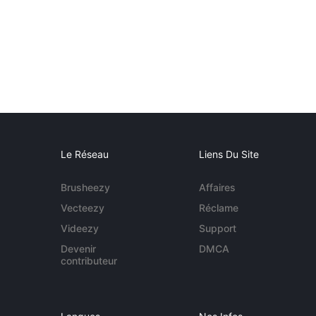
Le Réseau
Liens Du Site
Brusheezy
Affaires
Vecteezy
Réclame
Videezy
Support
Devenir
DMCA
contributeur