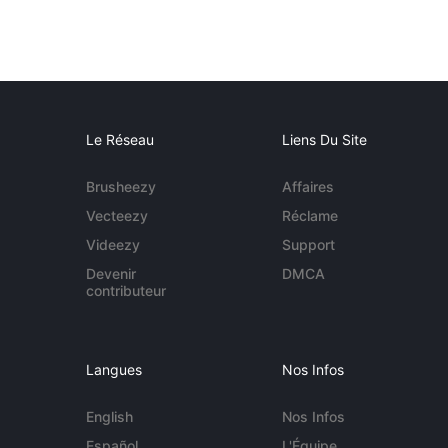
Le Réseau
Liens Du Site
Brusheezy
Affaires
Vecteezy
Réclame
Videezy
Support
Devenir
DMCA
contributeur
Langues
Nos Infos
English
Nos Infos
Español
L'Équipe