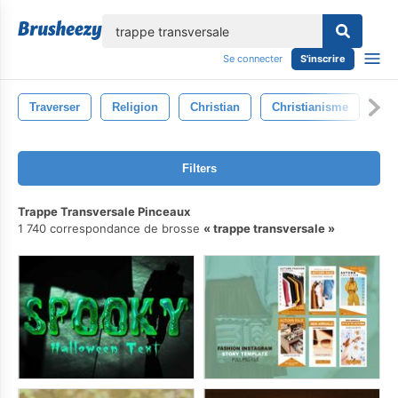
lose
Se connecter
S'inscrire
Traverser
Religion
Christian
Christianisme
Mo
Filters
Trappe Transversale Pinceaux
1 740 correspondance de brosse
trappe transversale