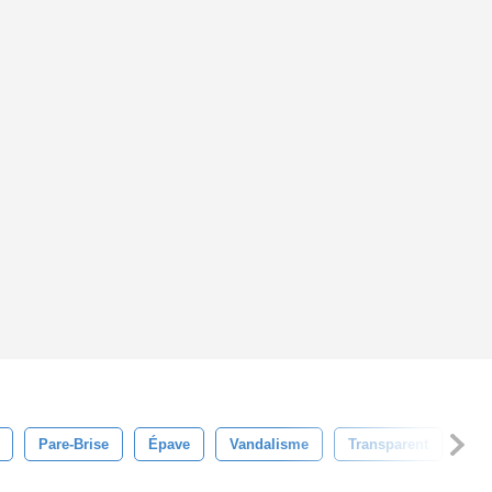
Pare-Brise
Épave
Vandalisme
Transparent
Sur