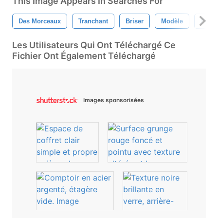
This Image Appears In Searches For
Des Morceaux
Tranchant
Briser
Modèle
Pers
Les Utilisateurs Qui Ont Téléchargé Ce
Fichier Ont Également Téléchargé
Images sponsorisées