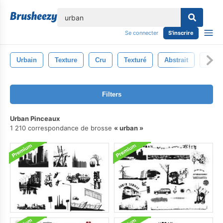
lose
Se connecter
S'inscrire
Urbain
Texture
Cru
Texturé
Abstrait
Vieu
Filters
Urban Pinceaux
1 210 correspondance de brosse
urban