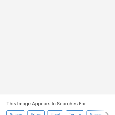
This Image Appears In Searches For
Grunge
Urbain
Floral
Texture
Grungy
Mo