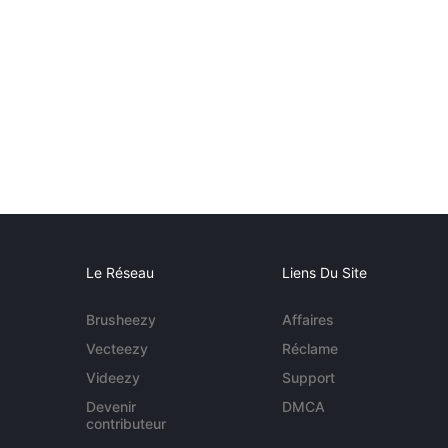
Le Réseau
Liens Du Site
Brusheezy
Affaires
Vecteezy
Réclame
Videezy
Support
Devenir
DMCA
contributeur