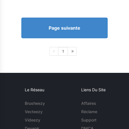
Page suivante
1
Le Réseau
Liens Du Site
Brusheezy
Affaires
Vecteezy
Réclame
Videezy
Support
Devenir
DMCA