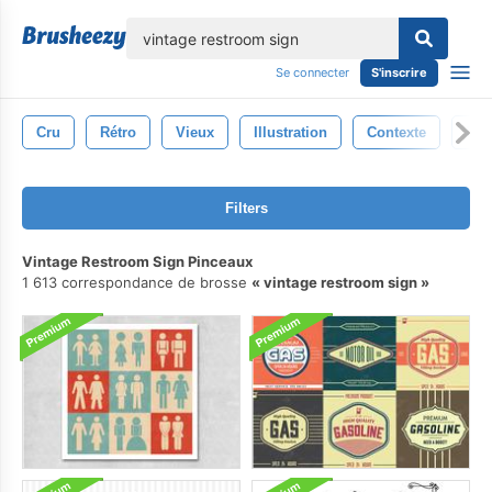
lose
Se connecter
S'inscrire
Cru
Rétro
Vieux
Illustration
Contexte
Des
Filters
Vintage Restroom Sign Pinceaux
1 613 correspondance de brosse
vintage restroom sign