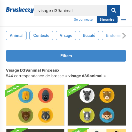
lose
Se connecter
S'inscrire
Animal
Contexte
Visage
Beauté
Endommagé
Filters
Visage D39animal Pinceaux
544 correspondance de brosse
visage d39animal