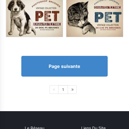
Page suivante
1
Le Réseau
Liens Du Site