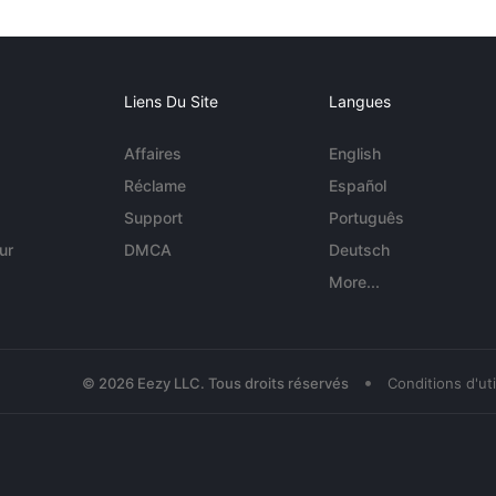
Liens Du Site
Langues
Affaires
English
Réclame
Español
Support
Português
ur
DMCA
Deutsch
More...
•
© 2026 Eezy LLC. Tous droits réservés
Conditions d'uti