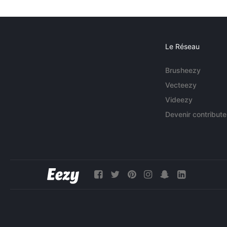
Le Réseau
Brusheezy
Vecteezy
Videezy
Devenir contribute