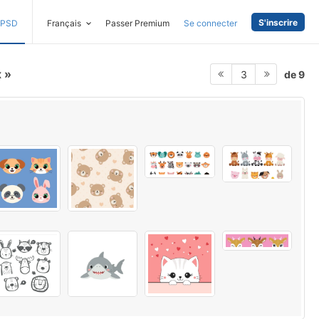
S'inscrire
PSD
Français
Passer Premium
Se connecter
x
de 9
3