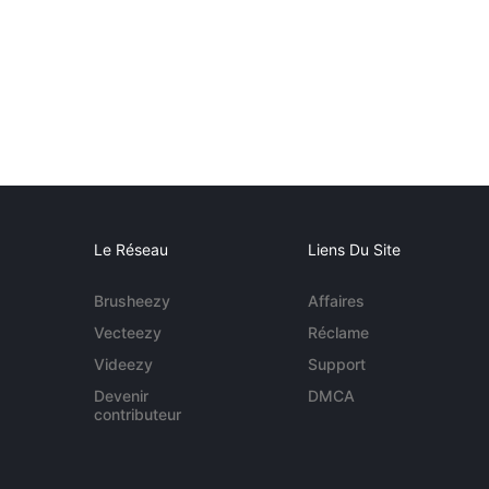
Le Réseau
Liens Du Site
Brusheezy
Affaires
Vecteezy
Réclame
Videezy
Support
Devenir
DMCA
contributeur