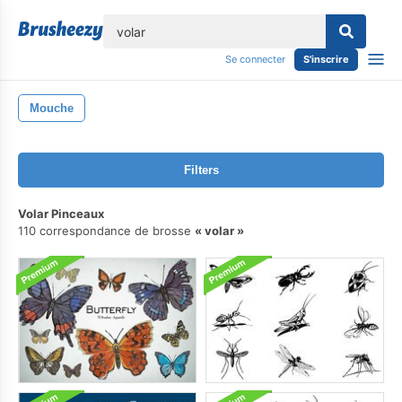
lose
Se connecter
S'inscrire
Mouche
Filters
Volar Pinceaux
110 correspondance de brosse
volar