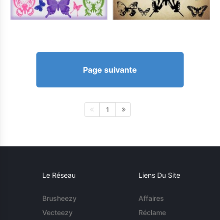
Page suivante
1
Le Réseau
Liens Du Site
Brusheezy
Affaires
Vecteezy
Réclame